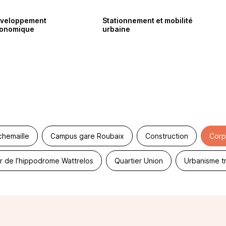
veloppement
Stationnement et mobilité
onomique
urbaine
chemaille
Campus gare Roubaix
Construction
Corp
r de l’hippodrome Wattrelos
Quartier Union
Urbanisme tr