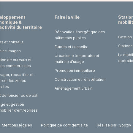
eloppement
Faire la ville
Statio
nomique &
mobili
activité du territoire
Rénovation énergétique des
Gestion
bâtiments publics
es et conseils
Stationn
Etudes et conseils
laine Images
La mobil
Urbanisme temporaire et
tion de bureaux et
opérati
maîtrise d’usage
ules commerciales
Promotion immobilière
ger, requalifier et
Construction et réhabilitation
orcer les zones
ivités
Aménagement urbain
 de foncier ou de bâti
age et gestion
mobilier d’entreprises
Mentions légales
Politique de confidentialité
Réalisé par : yoozly