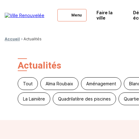
Faire la
Dé
Menu
ville
éc
Accueil
»
Actualités
Actualités
Tout
Alma Roubaix
Aménagement
Blan
La Lainière
Quadrilatère des piscines
Quartie