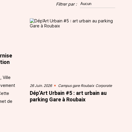
Filtrer par :
rnise
tion
 Ville
sivement
26 Juin. 2026
Campus gare Roubaix
Corporate
Dép’Art Urbain #5 : art urbain au
Cette
parking Gare à Roubaix
rmet de