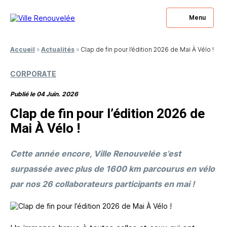
Menu
Fermer
Fermer
Accueil
»
Actualités
»
Clap de fin pour l’édition 2026 de Mai À Vélo !
Vous souhaitez
Vous avez des questions
CORPORATE
être rappelé ?
à nous poser ?
Publié le 04 Juin. 2026
Laissez-nous votre numéro, nous nous engageons à
Laissez-nous votre numéro, nous nous engageons à
Clap de fin pour l’édition 2026 de
vous rappeler.
vous répondre.
Mai À Vélo !
Cette année encore, Ville Renouvelée s’est
surpassée avec plus de 1600 km parcourus en vélo
par nos 26 collaborateurs participants en mai !