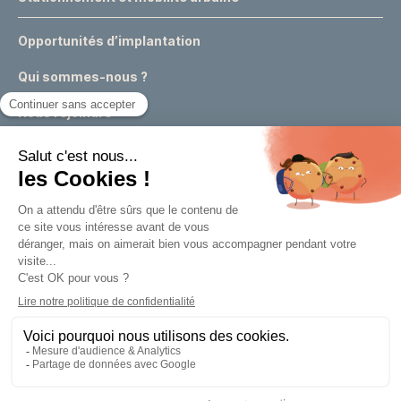
Opportunités d’implantation
Qui sommes-nous ?
Nous rejoindre
Actualités
Événements
Expertises & conseils urbains
Appels à projets
Marchés publics
Un outil de la
Métropole Européenne de Lille
Retour
Retour