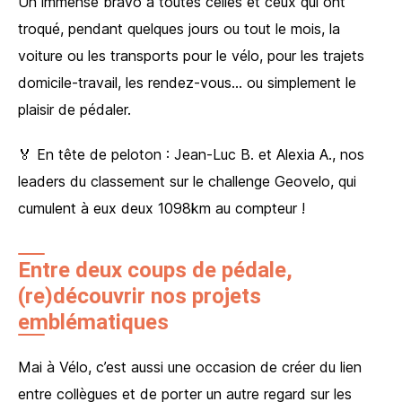
Un immense bravo à toutes celles et ceux qui ont
troqué, pendant quelques jours ou tout le mois, la
voiture ou les transports pour le vélo, pour les trajets
domicile-travail, les rendez-vous… ou simplement le
plaisir de pédaler.
J’accepte que les informations saisies soient utilisées et
conservées dans le cadre de ma demande d’information
et de la relation commerciale
🏅 En tête de peloton : Jean-Luc B. et Alexia A., nos
Vos informations seront utilisées uniquement par notre société et restent
leaders du classement sur le challenge Geovelo, qui
confidentielles. Vous pouvez à tout moment modifier ou supprimer ces données :
voir notre politique de confidentialité
cumulent à eux deux 1098km au compteur !
Envoyer mon message
Entre deux coups de pédale,
J’accepte que les informations saisies soient utilisées et
(re)découvrir nos projets
conservées dans le cadre de ma demande d’information
et de la relation commerciale
emblématiques
Vos informations seront utilisées uniquement par notre société et restent
confidentielles. Vous pouvez à tout moment modifier ou supprimer ces données :
voir notre politique de confidentialité
Mai à Vélo, c’est aussi une occasion de créer du lien
entre collègues et de porter un autre regard sur les
Envoyer mon message