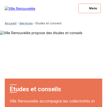
Menu
Fermer
Fermer
Accueil
»
Services
»
Etudes et conseils
Vous souhaitez
Vous avez des questions
être rappelé ?
à nous poser ?
Laissez-nous votre numéro, nous nous engageons à
Laissez-nous votre numéro, nous nous engageons à
vous rappeler.
vous répondre.
Etudes et conseils
Ville Renouvelée accompagne les collectivités et