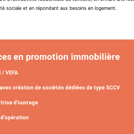
xité sociale et en répondant aux besoins en logement.
ices en promotion immobilière
 / VEFA
avec création de sociétés dédiées de type SCCV
trise d’ouvrage
d’opération