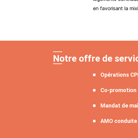
en favorisant la mi
Notre offre de serv
Opérations CPI
Co-promotion 
Mandat de maî
AMO conduite 