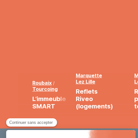
Marquette
M
Lez Lille
L
Roubaix
/
Tourcoing
Reflets
R
L’immeuble
Riveo
p
SMART
(logements)
t