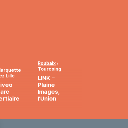
Roubaix
/
Tourcoing
arquette
ez Lille
LINK –
iveo
Plaine
arc
Images,
ertiaire
l’Union