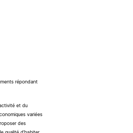
timents répondant
ctivité et du
 économiques variées
proposer des
le qualité d’habiter,