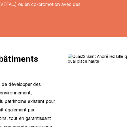
, VEFA…) ou en co-promotion avec des
 bâtiments
té de développer des
l’environnement,
du patrimoine existant pour
uit également par
ons, tout en garantissant
us une grande importance