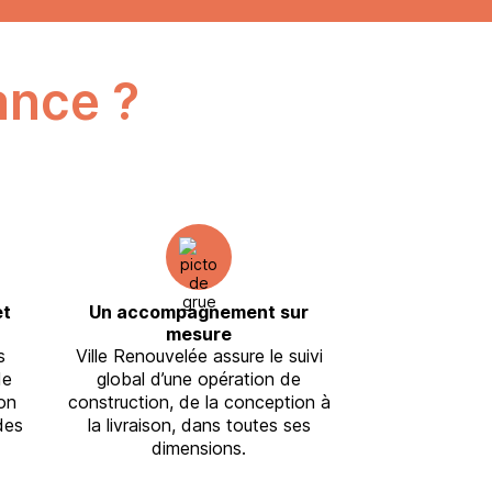
ance ?
et
Un accompagnement sur
mesure
s
Ville Renouvelée assure le suivi
de
global d’une opération de
on
construction, de la conception à
des
la livraison, dans toutes ses
dimensions.