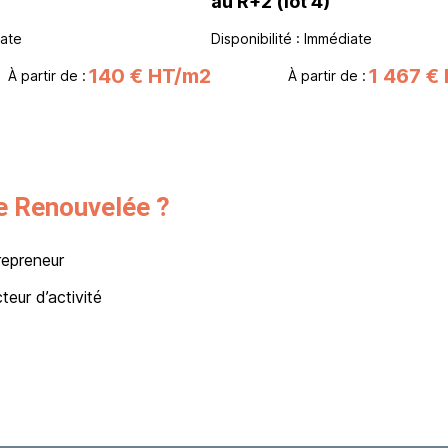
au R+2 (lot 4)
iate
Disponibilité : Immédiate
140 € HT/m2
1 467 €
À partir de :
À partir de :
le Renouvelée ?
repreneur
teur d’activité