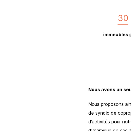
30
immeubles 
Nous avons un seu
Nous proposons ainsi
de syndic de coprop
d’activités pour no
dynamique de ces ac