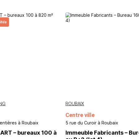
ités
NG
ROUBAIX
Centre ville
entières à Roubaix
5 rue du Curoir à Roubaix
ART – bureaux 100 à
Immeuble Fabricants – Bu