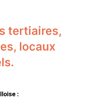
 tertiaires,
es, locaux
ls.
loise :