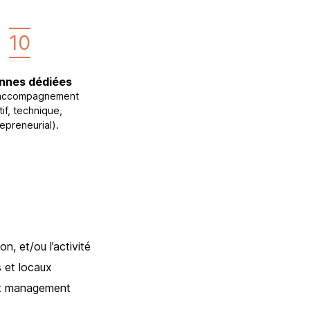
10
nnes dédiées
 accompagnement
tif, technique,
epreneurial).
n, et/ou l’activité
s et locaux
set management