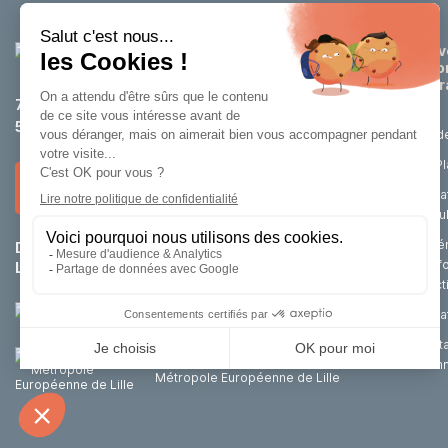
Dév
éco
attr
75 rue de Tournai
59200 Tourcoing
Etud
La P
Nous contacter
Loca
cell
Aména
Du lundi au jeudi :
8h30 – 12h / 14h – 18h
renf
Le vendredi :
8h30 – 12h / 14h – 17h
d’act
Achat
Port
Un outil de la
d’im
Métropole Européenne de Lille