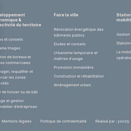
eloppement
Faire la ville
Statio
nomique &
mobili
activité du territoire
Rénovation énergétique des
Gestion
bâtiments publics
es et conseils
Stationn
Etudes et conseils
laine Images
La mobil
Urbanisme temporaire et
tion de bureaux et
opérati
maîtrise d’usage
ules commerciales
Promotion immobilière
ger, requalifier et
Construction et réhabilitation
orcer les zones
ivités
Aménagement urbain
 de foncier ou de bâti
age et gestion
mobilier d’entreprises
Mentions légales
Politique de confidentialité
Réalisé par : yoozly