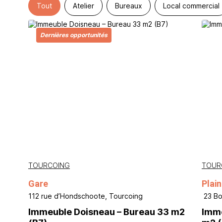
Tout
Atelier
Bureaux
Local commercial
Dernières opportunités
TOURCOING
TOUR
Gare
Plai
112 rue d’Hondschoote, Tourcoing
23 Bo
Immeuble Doisneau – Bureau 33 m2
Imme