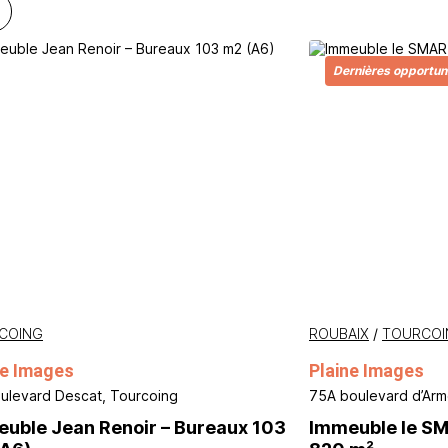
Dernières opportun
COING
ROUBAIX
/
TOURCOI
ne Images
Plaine Images
ulevard Descat, Tourcoing
75A boulevard d’Arm
uble Jean Renoir – Bureaux 103
Immeuble le SM