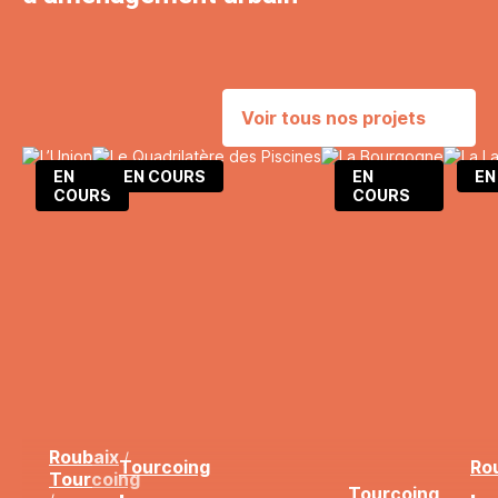
Voir tous nos projets
EN
EN COURS
EN
EN
COURS
COURS
Roubaix
/
Tourcoing
Ro
Tourcoing
Tourcoing