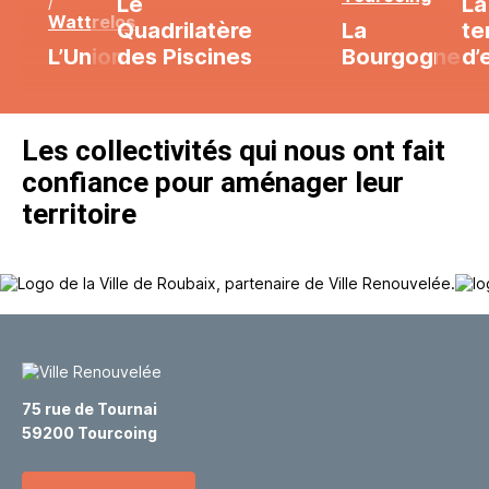
Le
La
/
Wattrelos
Quadrilatère
La
te
L’Union
des Piscines
Bourgogne
d’
Les collectivités qui nous ont fait
confiance pour aménager leur
territoire
75 rue de Tournai
59200 Tourcoing