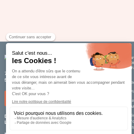
Dév
éco
attr
75 rue de Tournai
59200 Tourcoing
Etud
La P
Nous contacter
Loca
cell
Aména
Du lundi au jeudi :
8h30 – 12h / 14h – 18h
renf
Le vendredi :
8h30 – 12h / 14h – 17h
d’act