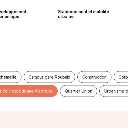
veloppement
Stationnement et mobilité
onomique
urbaine
chemaille
Campus gare Roubaix
Construction
Corp
r de l’hippodrome Wattrelos
Quartier Union
Urbanisme tr