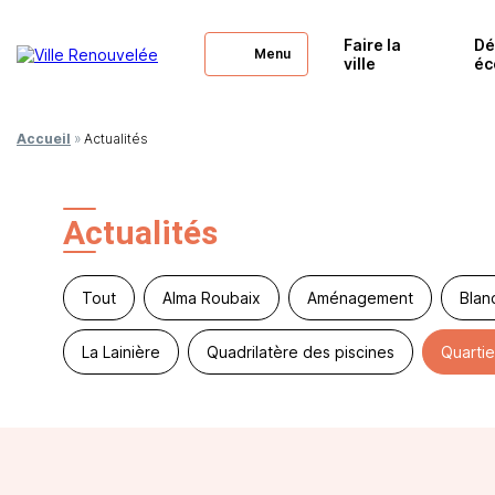
Faire la
Dé
Menu
ville
éc
Accueil
»
Actualités
Actualités
Tout
Alma Roubaix
Aménagement
Blan
La Lainière
Quadrilatère des piscines
Quartie