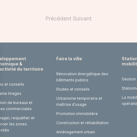
Précédent
Suivant
eloppement
Faire la ville
Statio
nomique &
mobili
activité du territoire
Rénovation énergétique des
Gestion
bâtiments publics
es et conseils
Stationn
Etudes et conseils
laine Images
La mobil
Urbanisme temporaire et
tion de bureaux et
opérati
maîtrise d’usage
ules commerciales
Promotion immobilière
ger, requalifier et
Construction et réhabilitation
orcer les zones
ivités
Aménagement urbain