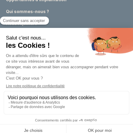
Qui sommes-nous ?
Nous rejoindre
Actualités
Événements
Expertises & conseils urbains
Appels à projets
Marchés publics
Un outil de la
Métropole Européenne de Lille
Mentions légales
Politique de confidentialité
Réalisé par : yoozly