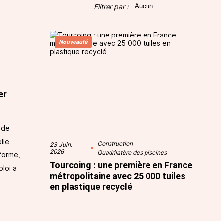
Filtrer par :
Nouveauté
er
n de
lle
Construction
23 Juin.
2026
Quadrilatère des piscines
 forme,
Tourcoing : une première en France
ploi a
métropolitaine avec 25 000 tuiles
en plastique recyclé