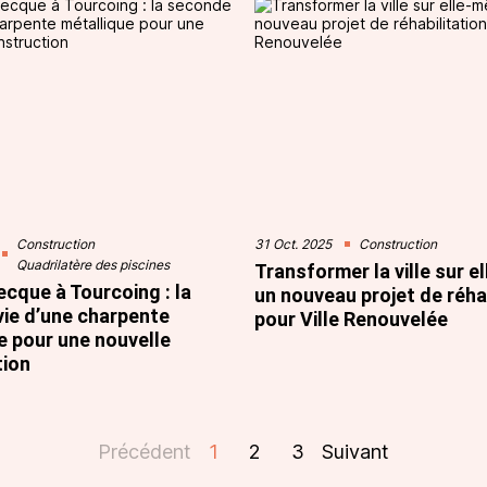
Construction
31 Oct. 2025
Construction
Quadrilatère des piscines
Transformer la ville sur e
cque à Tourcoing : la
un nouveau projet de réhab
ie d’une charpente
pour Ville Renouvelée
e pour une nouvelle
tion
Précédent
1
2
3
Suivant