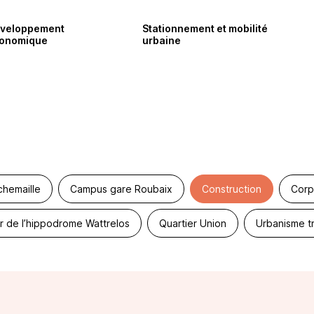
veloppement
Stationnement et mobilité
onomique
urbaine
chemaille
Campus gare Roubaix
Construction
Corp
r de l’hippodrome Wattrelos
Quartier Union
Urbanisme tr