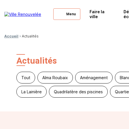
Faire la
Dé
Menu
ville
éc
Accueil
»
Actualités
Actualités
Tout
Alma Roubaix
Aménagement
Blan
La Lainière
Quadrilatère des piscines
Quartie