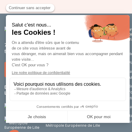
Dév
éco
attr
75 rue de Tournai
59200 Tourcoing
Etud
La P
Nous contacter
Loca
cell
Aména
Du lundi au jeudi :
8h30 – 12h / 14h – 18h
renf
Le vendredi :
8h30 – 12h / 14h – 17h
d’act
Achat
Port
Un outil de la
d’im
Métropole Européenne de Lille