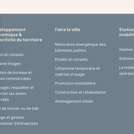
eloppement
Faire la ville
Statio
nomique &
mobili
activité du territoire
Rénovation énergétique des
Gestion
bâtiments publics
es et conseils
Stationn
Etudes et conseils
laine Images
La mobil
Urbanisme temporaire et
tion de bureaux et
opérati
maîtrise d’usage
ules commerciales
Promotion immobilière
ger, requalifier et
Construction et réhabilitation
orcer les zones
ivités
Aménagement urbain
 de foncier ou de bâti
age et gestion
mobilier d’entreprises