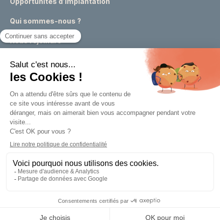
Opportunités d’implantation
Qui sommes-nous ?
Nous rejoindre
Actualités
Événements
Expertises & conseils urbains
Appels à projets
Marchés publics
Un outil de la
Métropole Européenne de Lille
Retour
Retour
Mentions légales
Politique de confidentialité
Réalisé par : yoozly