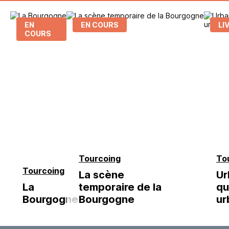
EN
EN COURS
LI
COURS
Tourcoing
To
Tourcoing
La scène
Ur
La
temporaire de la
qu
Bourgogne
Bourgogne
ur