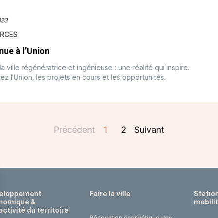
023
RCES
nue à l’Union
la ville régénératrice et ingénieuse : une réalité qui inspire.
z l’Union, les projets en cours et les opportunités.
Précédent
1
2
Suivant
eloppement
Faire la ville
Statio
nomique &
mobili
activité du territoire
Rénovation énergétique des