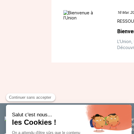
16 Mar. 2
RESSOU
Bienve
L’Union, 
Découvre
Dév
éco
attr