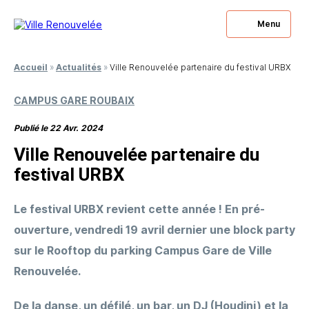
Menu
Fermer
Fermer
Accueil
»
Actualités
»
Ville Renouvelée partenaire du festival URBX
Vous souhaitez
Vous avez des questions
CAMPUS GARE ROUBAIX
être rappelé ?
à nous poser ?
Publié le 22 Avr. 2024
Laissez-nous votre numéro, nous nous engageons à
Laissez-nous votre numéro, nous nous engageons à
Ville Renouvelée partenaire du
vous rappeler.
vous répondre.
festival URBX
Le festival URBX revient cette année ! En pré-
ouverture, vendredi 19 avril dernier une block party
sur le Rooftop du parking Campus Gare de Ville
Renouvelée.
De la danse, un défilé, un bar, un DJ (Houdini) et la