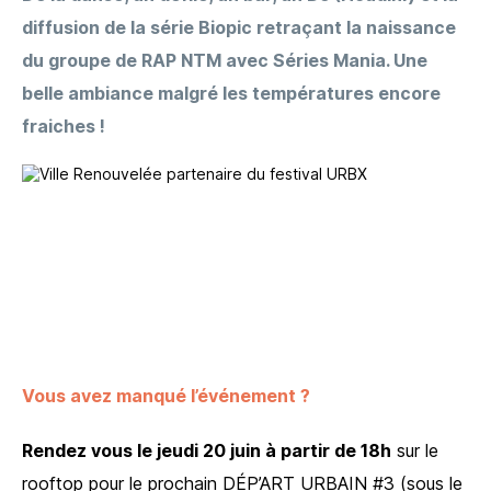
diffusion de la série Biopic retraçant la naissance
du groupe de RAP NTM avec Séries Mania. Une
belle ambiance malgré les températures encore
fraiches !
J’accepte que les informations saisies soient utilisées et
conservées dans le cadre de ma demande d’information
et de la relation commerciale
Vos informations seront utilisées uniquement par notre société et restent
confidentielles. Vous pouvez à tout moment modifier ou supprimer ces données :
voir notre politique de confidentialité
Envoyer mon message
J’accepte que les informations saisies soient utilisées et
conservées dans le cadre de ma demande d’information
et de la relation commerciale
Vous avez manqué l’événement ?
Vos informations seront utilisées uniquement par notre société et restent
confidentielles. Vous pouvez à tout moment modifier ou supprimer ces données :
voir notre politique de confidentialité
Rendez vous le jeudi 20 juin à partir de 18h
sur le
rooftop pour le prochain DÉP’ART URBAIN #3 (sous le
Envoyer mon message