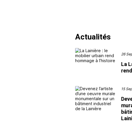
Actualités
26 Sep
La L
rend
15 Sep
Deve
mura
bâti
Lain