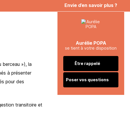
Envie d’en savoir plus ?
Aurélie POPA
se tient à votre disposition
Être rappelé
 berceau »), la
nés à présenter
Poser vos questions
ités pour des
estion transitoire et