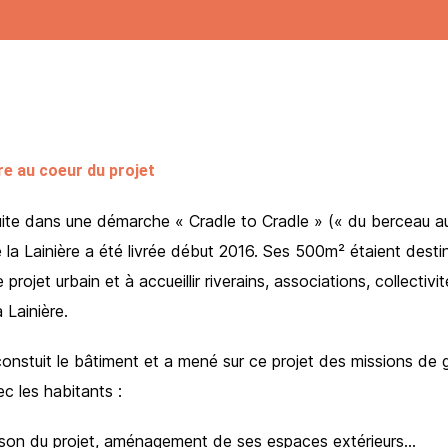
re au coeur du projet
ite dans une démarche « Cradle to Cradle » (« du berceau au
 la Lainière a été livrée début 2016. Ses 500m² étaient desti
 le projet urbain et à accueillir riverains, associations, collectiv
 Lainière.
onstuit le bâtiment et a mené sur ce projet des missions de g
c les habitants :
ison du projet, aménagement de ses espaces extérieurs…