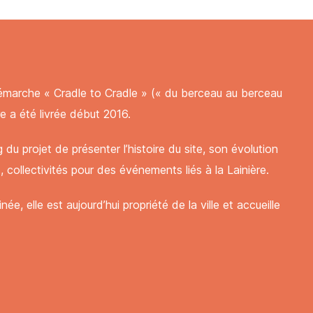
confidentielles. Vous pouvez
confidentielles. Vous pouvez
confidentialité
confidentialité
émarche « Cradle to Cradle » (« du berceau au berceau
ées et conservées dans
ées et conservées dans
re a été livrée début 2016.
tion commerciale
tion commerciale
confidentielles. Vous pouvez
confidentielles. Vous pouvez
confidentialité
confidentialité
du projet de présenter l’histoire du site, son évolution
ns, collectivités pour des événements liés à la Lainière.
ée, elle est aujourd’hui propriété de la ville et accueille