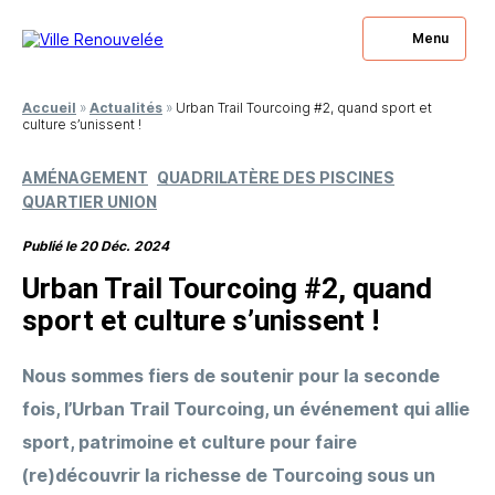
Menu
Fermer
Fermer
Accueil
»
Actualités
»
Urban Trail Tourcoing #2, quand sport et
culture s’unissent !
Vous souhaitez
Vous avez des questions
être rappelé ?
à nous poser ?
AMÉNAGEMENT
QUADRILATÈRE DES PISCINES
QUARTIER UNION
Laissez-nous votre numéro, nous nous engageons à
Laissez-nous votre numéro, nous nous engageons à
Publié le 20 Déc. 2024
vous rappeler.
vous répondre.
Urban Trail Tourcoing #2, quand
sport et culture s’unissent !
Nous sommes fiers de soutenir pour la seconde
fois, l’Urban Trail Tourcoing, un événement qui allie
sport, patrimoine et culture pour faire
(re)découvrir la richesse de Tourcoing sous un