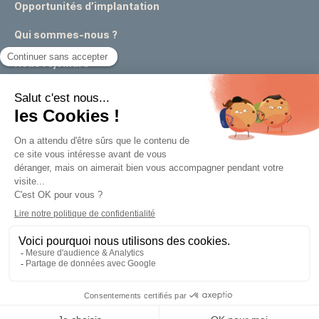
Opportunités d’implantation
Qui sommes-nous ?
Nous rejoindre
Actualités
Événements
Expertises & conseils urbains
Appels à projets
Marchés publics
Un outil de la
Métropole Européenne de Lille
Mentions légales
Politique de confidentialité
Réalisé par : yoozly