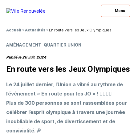
Menu
Fermer
Fermer
Accueil
»
Actualités
»
En route vers les Jeux Olympiques
Vous souhaitez
Vous avez des questions
AMÉNAGEMENT
QUARTIER UNION
être rappelé ?
à nous poser ?
Publié le 26 Juil. 2024
Laissez-nous votre numéro, nous nous engageons à
Laissez-nous votre numéro, nous nous engageons à
En route vers les Jeux Olympiques
vous rappeler.
vous répondre.
Le 24 juillet dernier, l’Union a vibré au rythme de
l’événement « En route pour les JO » ! 🏃‍♂️🏃‍♀️
Plus de 300 personnes se sont rassemblées pour
célébrer l’esprit olympique à travers une journée
inoubliable de sport, de divertissement et de
convivialité. 🎉