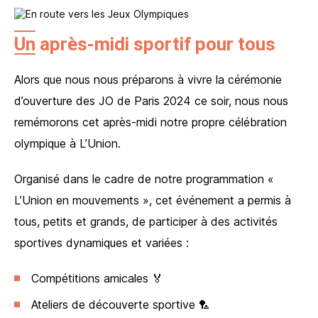
Un après-midi sportif pour tous
Alors que nous nous préparons à vivre la cérémonie
J’accepte que les informations saisies soient utilisées et
d’ouverture des JO de Paris 2024 ce soir, nous nous
conservées dans le cadre de ma demande d’information
et de la relation commerciale
remémorons cet après-midi notre propre célébration
Vos informations seront utilisées uniquement par notre société et restent
olympique à L’Union.
confidentielles. Vous pouvez à tout moment modifier ou supprimer ces données :
voir notre politique de confidentialité
Organisé dans le cadre de notre programmation «
Envoyer mon message
L’Union en mouvements », cet événement a permis à
J’accepte que les informations saisies soient utilisées et
tous, petits et grands, de participer à des activités
conservées dans le cadre de ma demande d’information
sportives dynamiques et variées :
et de la relation commerciale
Vos informations seront utilisées uniquement par notre société et restent
confidentielles. Vous pouvez à tout moment modifier ou supprimer ces données :
Compétitions amicales 🏅
voir notre politique de confidentialité
Ateliers de découverte sportive 🏸
Envoyer mon message