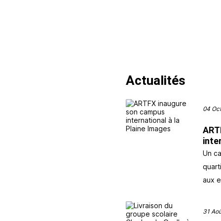
Actualités
04 Oct
ART
inte
Un ca
quart
aux e
31 Aoû