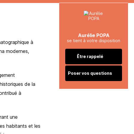
Aurélie POPA
se tient à votre disposition
matographique à
néma modernes,
Être rappelé
Poser vos questions
agement
istoriques de la
ontribué à
rant une
es habitants et les