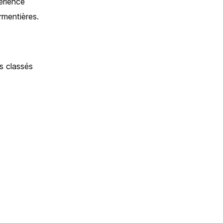
érience
rmentières.
s classés