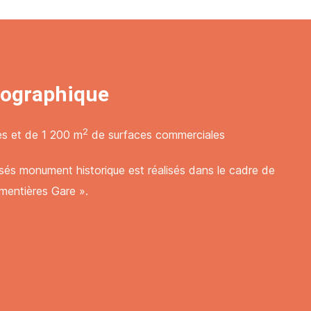
confidentielles. Vous pouvez
confidentielles. Vous pouvez
confidentialité
confidentialité
ographique
ées et conservées dans
ées et conservées dans
tion commerciale
tion commerciale
confidentielles. Vous pouvez
confidentielles. Vous pouvez
2
es et de 1 200 m
de surfaces commerciales
confidentialité
confidentialité
ssés monument historique est réalisés dans le cadre de
mentières Gare ».