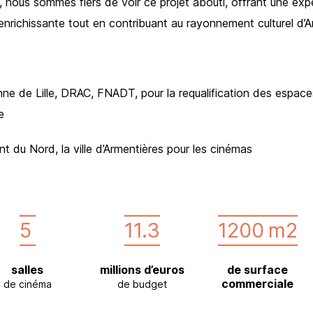
ui, nous sommes fiers de voir ce projet abouti, offrant une exp
nrichissante tout en contribuant au rayonnement culturel d’A
e de Lille, DRAC, FNADT, pour la requalification des espace
e
du Nord, la ville d’Armentières pour les cinémas
5
11.3
1200
m2
salles
millions d’euros
de surface
commerciale
de cinéma
de budget