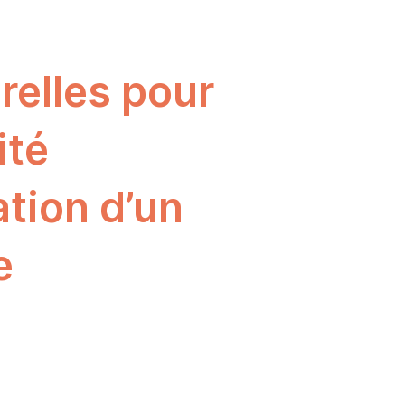
relles pour
ité
tion d’un
e