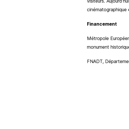
visiteurs. Aujourd’h
cinématographique e
Financement
Métropole Européenn
monument historiqu
FNADT, Département 