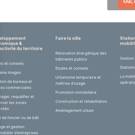
Oui,
eloppement
Faire la ville
Statio
nomique &
mobili
activité du territoire
Rénovation énergétique des
Gestion
bâtiments publics
es et conseils
Stationn
Etudes et conseils
laine Images
La mobil
Urbanisme temporaire et
tion de bureaux et
opérati
maîtrise d’usage
ules commerciales
Promotion immobilière
ger, requalifier et
Construction et réhabilitation
orcer les zones
ivités
Aménagement urbain
 de foncier ou de bâti
age et gestion
mobilier d’entreprises