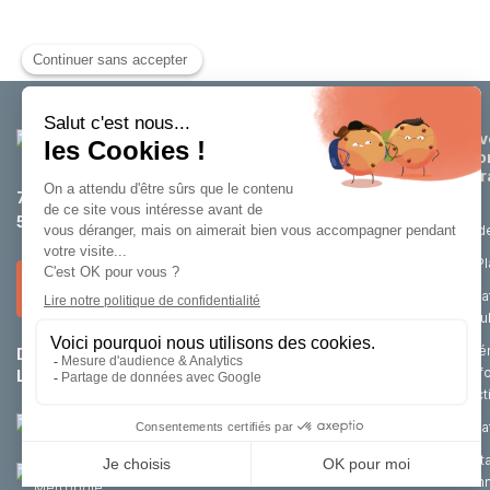
Dév
éco
attr
75 rue de Tournai
59200 Tourcoing
Etud
La P
Nous contacter
Loca
cell
Aména
Du lundi au jeudi :
8h30 – 12h / 14h – 18h
renf
Le vendredi :
8h30 – 12h / 14h – 17h
d’act
Achat
Port
Un outil de la
d’im