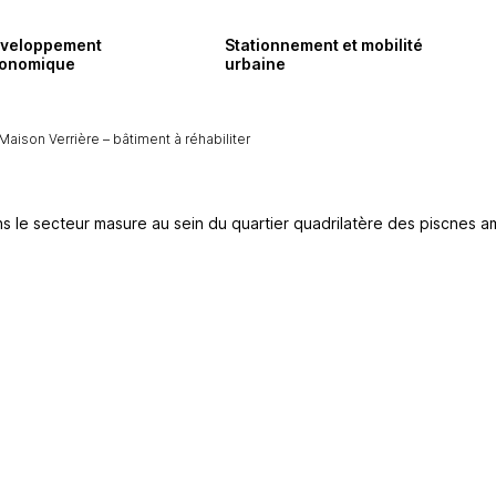
veloppement
Stationnement et mobilité
Fermer
Fermer
Fermer
onomique
urbaine
Maison Verrière – bâtiment à réhabiliter
 à vous rappeler.
s à vous répondre.
 à vous rappeler.
ées et conservées dans
ées et conservées dans
tion commerciale
tion commerciale