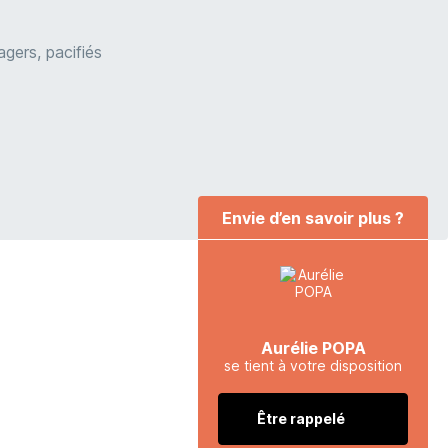
gers, pacifiés
Envie d’en savoir plus ?
Aurélie POPA
se tient à votre disposition
Être rappelé