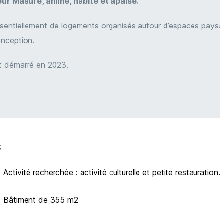
ur Masure, animé, habité et apaisé.
entiellement de logements organisés autour d’espaces paysa
onception.
t démarré en 2023.
s
Activité recherchée : activité culturelle et petite restauration.
Bâtiment de 355 m2