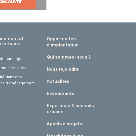
 découvrir
nnement et
Opportunités
té urbaine
d’implantation
Qui sommes-nous ?
 de parkings
ement en voirie
Nous rejoindre
ité dans nos
Actualités
ons d’aménagement
Événements
Expertises & conseils
urbains
Appels à projets
Marchés publics