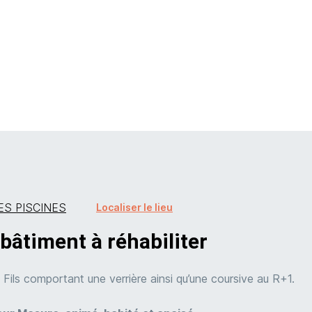
confidentielles. Vous pouvez
confidentielles. Vous pouvez
confidentialité
confidentialité
ées et conservées dans
tion commerciale
confidentielles. Vous pouvez
confidentialité
ES PISCINES
Localiser le lieu
bâtiment à réhabiliter
 Fils comportant une verrière ainsi qu’une coursive au R+1.