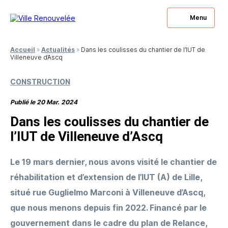
Menu
Fermer
Fermer
Accueil
»
Actualités
»
Dans les coulisses du chantier de l’IUT de
Villeneuve d’Ascq
Vous souhaitez
Vous avez des questions
être rappelé ?
à nous poser ?
CONSTRUCTION
Publié le 20 Mar. 2024
Laissez-nous votre numéro, nous nous engageons à
Laissez-nous votre numéro, nous nous engageons à
Dans les coulisses du chantier de
vous rappeler.
vous répondre.
l’IUT de Villeneuve d’Ascq
Le 19 mars dernier, nous avons visité le chantier de
réhabilitation et d’extension de l’IUT (A) de Lille,
situé rue Guglielmo Marconi à Villeneuve d’Ascq,
que nous menons depuis fin 2022. Financé par le
gouvernement dans le cadre du plan de Relance,