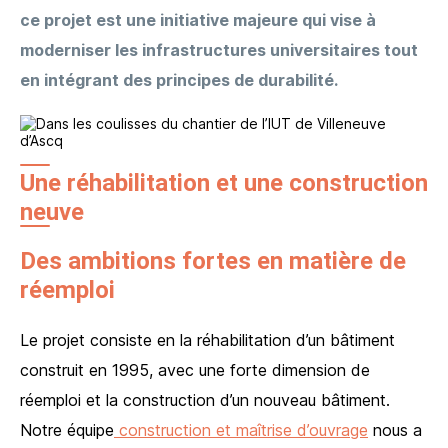
ce projet est une initiative majeure qui vise à
moderniser les infrastructures universitaires tout
en intégrant des principes de durabilité.
J’accepte que les informations saisies soient utilisées et
conservées dans le cadre de ma demande d’information
et de la relation commerciale
Une réhabilitation et une construction
Vos informations seront utilisées uniquement par notre société et restent
confidentielles. Vous pouvez à tout moment modifier ou supprimer ces données :
neuve
voir notre politique de confidentialité
Des ambitions fortes en matière de
Envoyer mon message
réemploi
J’accepte que les informations saisies soient utilisées et
conservées dans le cadre de ma demande d’information
Le projet consiste en la réhabilitation d’un bâtiment
et de la relation commerciale
Vos informations seront utilisées uniquement par notre société et restent
construit en 1995, avec une forte dimension de
confidentielles. Vous pouvez à tout moment modifier ou supprimer ces données :
voir notre politique de confidentialité
réemploi et la construction d’un nouveau bâtiment.
Notre équipe
construction et maîtrise d’ouvrage
nous a
Envoyer mon message