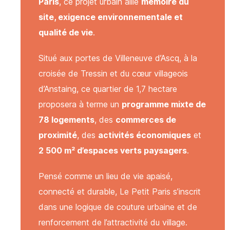
Paris
, ce projet urbain allie
mémoire du
site, exigence environnementale et
qualité de vie
.
Situé aux portes de Villeneuve d’Ascq, à la
J’accepte que les informations saisies soient utilisées et
croisée de Tressin et du cœur villageois
conservées dans le cadre de ma demande d’information
et de la relation commerciale
d’Anstaing, ce quartier de 1,7 hectare
Vos informations seront utilisées uniquement par notre société et restent
confidentielles. Vous pouvez à tout moment modifier ou supprimer ces données :
proposera à terme un
programme mixte de
voir notre politique de confidentialité
78 logements
, des
commerces de
proximité
, des
activités économiques
et
Envoyer mon message
2 500 m² d’espaces verts paysagers
.
J’accepte que les informations saisies soient utilisées et
conservées dans le cadre de ma demande d’information
Pensé comme un lieu de vie apaisé,
et de la relation commerciale
Vos informations seront utilisées uniquement par notre société et restent
connecté et durable, Le Petit Paris s’inscrit
confidentielles. Vous pouvez à tout moment modifier ou supprimer ces données :
voir notre politique de confidentialité
dans une logique de couture urbaine et de
renforcement de l’attractivité du village.
Envoyer mon message