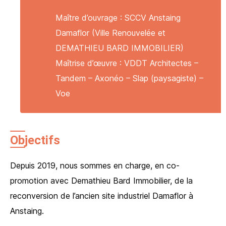
Maître d’ouvrage : SCCV Anstaing
Damaflor (Ville Renouvelée et
DEMATHIEU BARD IMMOBILIER)
Maîtrise d’œuvre : VDDT Architectes –
Tandem – Axonéo – Slap (paysagiste) –
Voe
Objectifs
Depuis 2019, nous sommes en charge, en co-
promotion avec Demathieu Bard Immobilier, de la
reconversion de l’ancien site industriel Damaflor à
Anstaing.