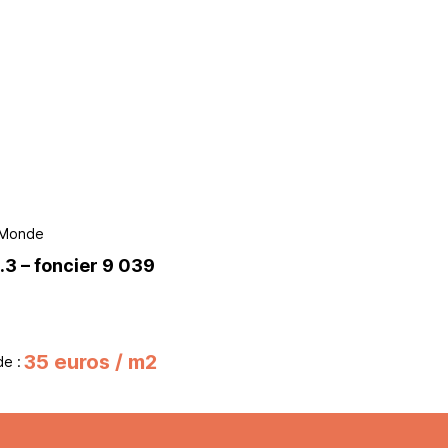
u Monde
2.3 – foncier 9 039
35 euros / m2
de :