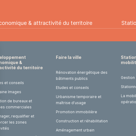
nomique & attractivité du territoire
Stati
eloppement
Faire la ville
Statio
nomique &
mobili
activité du territoire
Rénovation énergétique des
Gestion
bâtiments publics
es et conseils
Stationn
Etudes et conseils
laine Images
La mobil
Urbanisme temporaire et
tion de bureaux et
opérati
maîtrise d’usage
ules commerciales
Promotion immobilière
ger, requalifier et
Construction et réhabilitation
orcer les zones
ivités
Aménagement urbain