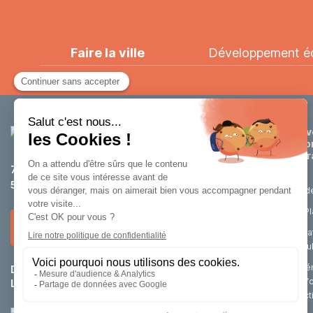
Faire la ville
Développement éco
Dév
éco
attr
75 rue de Tournai
59200 Tourcoing
Etud
La P
Nous contacter
Loca
cell
Aména
Du lundi au jeudi :
8h30 – 12h / 14h – 18h
renf
Le vendredi :
8h30 – 12h / 14h – 17h
d’act