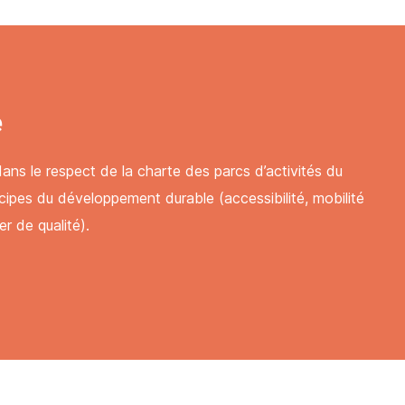
confidentielles. Vous pouvez
confidentielles. Vous pouvez
confidentialité
confidentialité
e
ées et conservées dans
ées et conservées dans
tion commerciale
tion commerciale
confidentielles. Vous pouvez
confidentielles. Vous pouvez
s le respect de la charte des parcs d’activités du
confidentialité
confidentialité
cipes du développement durable (accessibilité, mobilité
r de qualité).