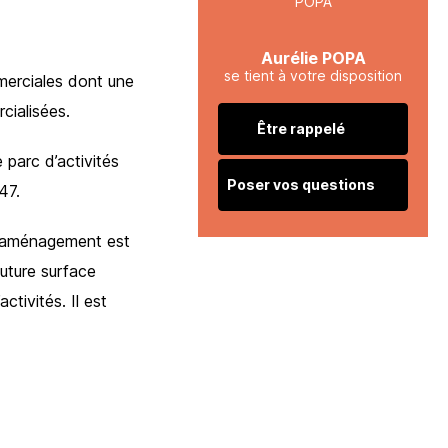
Aurélie POPA
se tient à votre disposition
mmerciales dont une
cialisées.
Être rappelé
 parc d’activités
Poser vos questions
47.
l’aménagement est
future surface
ctivités. Il est