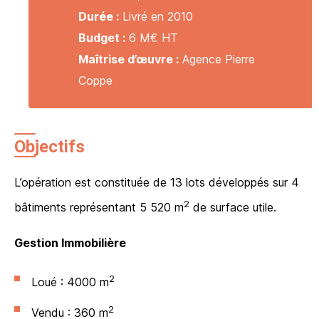
Durée :
Livré en 2010
Budget :
6 M€ HT
Maîtrise d’œuvre :
Agence Pierre
Coppe
Objectifs
L’opération est constituée de 13 lots développés sur 4
2
bâtiments représentant 5 520 m
de surface utile.
Gestion Immobilière
2
Loué : 4000 m
2
Vendu : 360 m