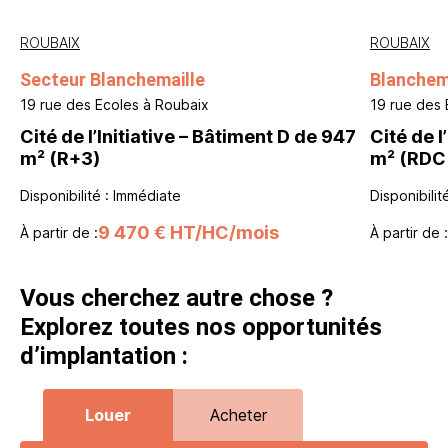
ROUBAIX
ROUBAIX
Secteur Blanchemaille
Blanchem
19 rue des Ecoles à Roubaix
19 rue des E
Cité de l’Initiative – Bâtiment D de 947
Cité de l
m² (R+3)
m² (RDC
Disponibilité : Immédiate
Disponibilit
9 470 € HT/HC/mois
À partir de :
À partir de :
Vous cherchez autre chose ?
Explorez toutes nos opportunités
d’implantation :
Louer
Acheter